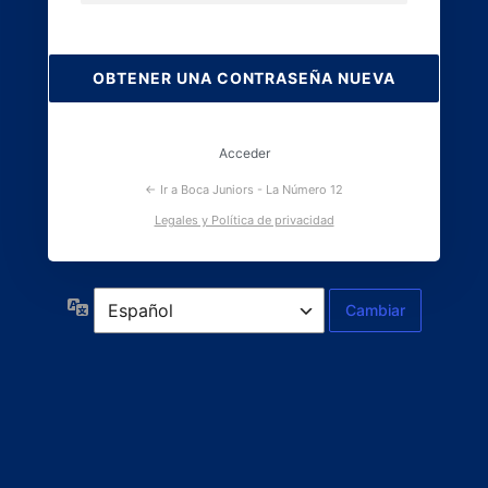
Contraseña
perdida
Acceder
← Ir a Boca Juniors - La Número 12
Legales y Política de privacidad
Idioma