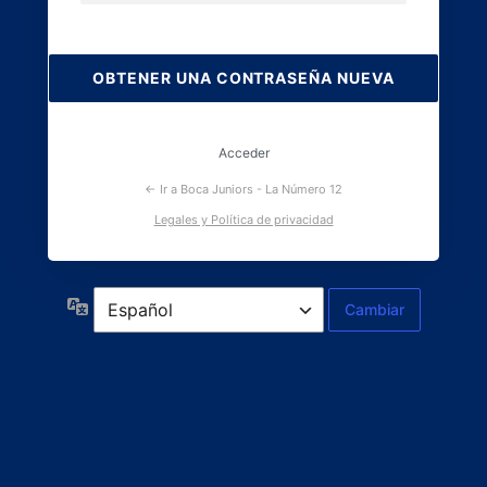
Contraseña
perdida
Acceder
← Ir a Boca Juniors - La Número 12
Legales y Política de privacidad
Idioma