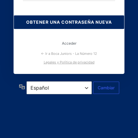
Contraseña
perdida
Acceder
← Ir a Boca Juniors - La Número 12
Legales y Política de privacidad
Idioma