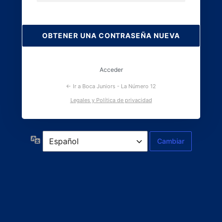
Contraseña
perdida
Acceder
← Ir a Boca Juniors - La Número 12
Legales y Política de privacidad
Idioma