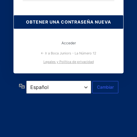
Contraseña
perdida
Acceder
← Ir a Boca Juniors - La Número 12
Legales y Política de privacidad
Idioma