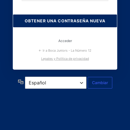
Contraseña
perdida
Acceder
← Ir a Boca Juniors - La Número 12
Legales y Política de privacidad
Idioma