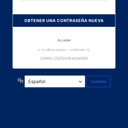
Contraseña
perdida
Acceder
← Ir a Boca Juniors - La Número 12
Legales y Política de privacidad
Idioma