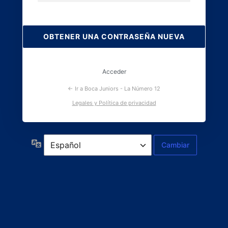
Contraseña
perdida
Acceder
← Ir a Boca Juniors - La Número 12
Legales y Política de privacidad
Idioma