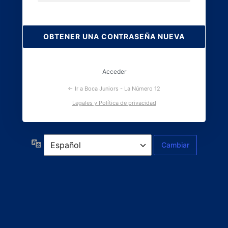
Contraseña
perdida
Acceder
← Ir a Boca Juniors - La Número 12
Legales y Política de privacidad
Idioma