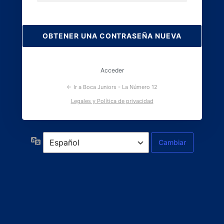
Contraseña
perdida
Acceder
← Ir a Boca Juniors - La Número 12
Legales y Política de privacidad
Idioma