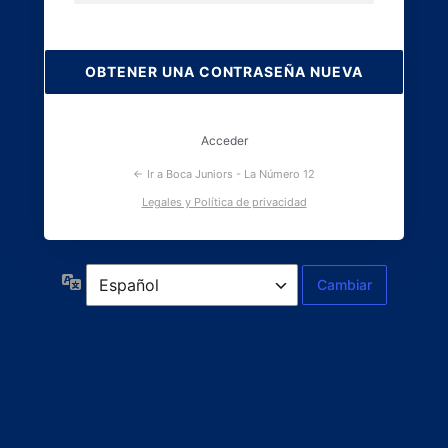
Contraseña
perdida
Acceder
← Ir a Boca Juniors - La Número 12
Legales y Política de privacidad
Idioma