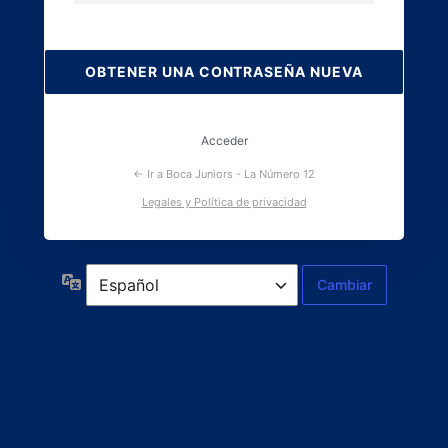
Contraseña
perdida
Acceder
← Ir a Boca Juniors - La Número 12
Legales y Política de privacidad
Idioma