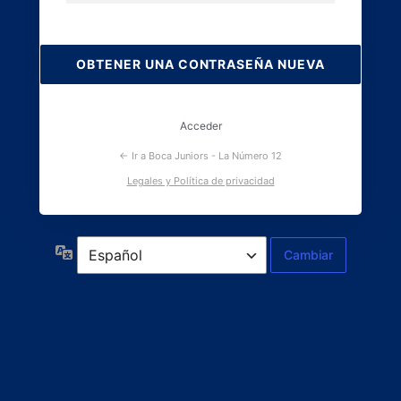
Contraseña
perdida
Acceder
← Ir a Boca Juniors - La Número 12
Legales y Política de privacidad
Idioma